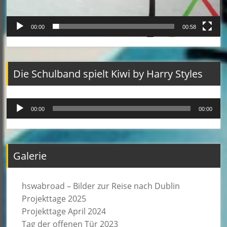
00:00
00:58
Die Schulband spielt Kiwi by Harry Styles
Audio-
00:00
00:00
Player
Galerie
hswabroad – Bilder zur Reise nach Dublin
Projekttage 2025
Projekttage April 2024
Tag der offenen Tür 2023