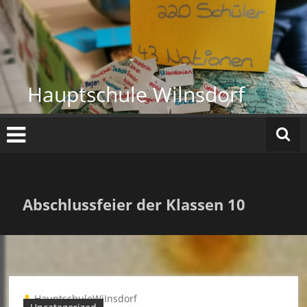
Zum
Inhalt
springen
Hauptschule Wilnsdorf
Abschlussfeier der Klassen 10
HauptschuleWiInsdorf