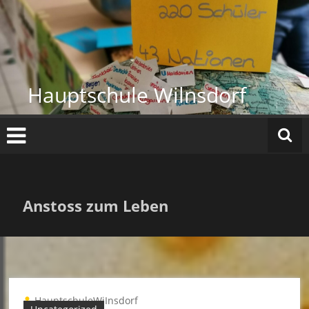
Zum
Inhalt
springen
Hauptschule Wilnsdorf
Anstoss zum Leben
HauptschuleWiInsdorf