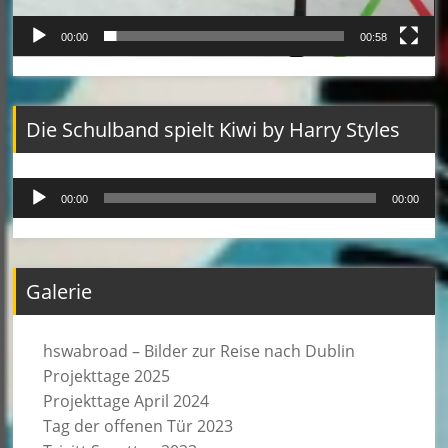
00:00
00:58
Die Schulband spielt Kiwi by Harry Styles
Audio-
00:00
00:00
Player
Galerie
hswabroad – Bilder zur Reise nach Dublin
Projekttage 2025
Projekttage April 2024
Tag der offenen Tür 2023