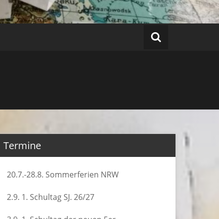
Termine
20.7.-28.8. Sommerferien NRW
2.9. 1. Schultag SJ. 26/27