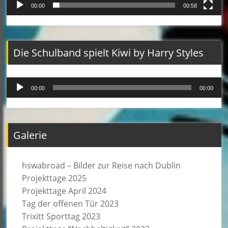
00:00
00:58
Die Schulband spielt Kiwi by Harry Styles
Audio-
00:00
00:00
Player
Galerie
hswabroad – Bilder zur Reise nach Dublin
Projekttage 2025
Projekttage April 2024
Tag der offenen Tür 2023
Trixitt Sporttag 2023