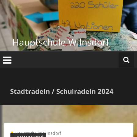
Zum
Inhalt
springen
Hauptschule Wilnsdorf
Stadtradeln / Schulradeln 2024
HauptschuleWiInsdorf